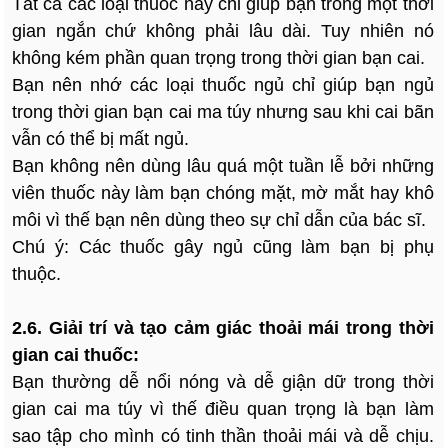
Tất cả các loại thuốc này chỉ giúp bạn trong một thời
gian ngắn chứ không phải lâu dài. Tuy nhiên nó
không kém phần quan trọng trong thời gian bạn cai.
Bạn nên nhớ các loại thuốc ngủ chỉ giúp bạn ngủ
trong thời gian bạn cai ma túy nhưng sau khi cai bãn
vẫn có thể bị mất ngủ.
Bạn không nên dùng lâu quá một tuần lễ bởi những
viên thuốc này làm bạn chóng mặt, mờ mắt hay khô
môi vì thế bạn nên dùng theo sự chỉ dẫn của bác sĩ.
Chú ý: Các thuốc gây ngủ cũng làm bạn bị phụ
thuộc.
2.6. Giải trí và tạo cảm giác thoải mái trong thời
gian cai thuốc:
Bạn thường dễ nổi nóng và dễ giận dữ trong thời
gian cai ma túy vì thế điều quan trọng là bạn làm
sao tập cho mình có tinh thần thoải mái và dễ chịu.