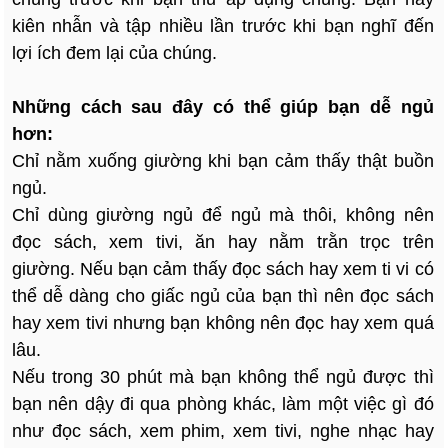
kiên nhẫn và tập nhiều lần trước khi bạn nghĩ đến
lợi ích đem lại của chúng.
Những cách sau đây có thể giúp bạn dễ ngủ
hơn:
Chỉ nằm xuống giường khi bạn cảm thấy thật buồn
ngủ.
Chỉ dùng giường ngủ để ngủ mà thôi, không nên
đọc sách, xem tivi, ăn hay nằm trằn trọc trên
giường. Nếu bạn cảm thấy đọc sách hay xem ti vi có
thể dễ dàng cho giấc ngủ của bạn thì nên đọc sách
hay xem tivi nhưng bạn không nên đọc hay xem quá
lâu.
Nếu trong 30 phút mà bạn không thể ngủ được thì
bạn nên dậy đi qua phòng khác, làm một việc gì đó
như đọc sách, xem phim, xem tivi, nghe nhạc hay