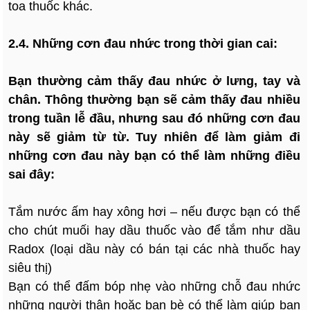
toa thuốc khác.
2.4. Những cơn đau nhức trong thời gian cai:
Bạn thường cảm thấy đau nhức ở lưng, tay và
chân. Thông thường bạn sẽ cảm thấy đau nhiều
trong tuần lễ đầu, nhưng sau đó những cơn đau
này sẽ giảm từ từ. Tuy nhiên để làm giảm đi
những cơn đau này bạn có thể làm những điều
sai đây:
Tắm nước ấm hay xông hơi – nếu được bạn có thể
cho chút muối hay dầu thuốc vào để tắm như dầu
Radox (loại dầu này có bán tại các nhà thuốc hay
siêu thị)
Bạn có thể đấm bóp nhẹ vào những chỗ đau nhức
những người thân hoặc bạn bè có thể làm giúp bạn