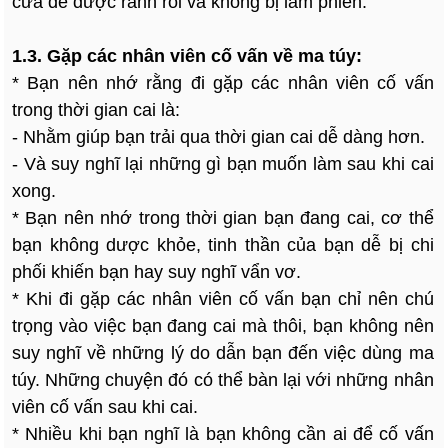
cửa để được rảnh rỗi và không bị làm phiền.
1.3. Gặp các nhân viên cố vấn về ma túy:
* Bạn nên nhớ rằng đi gặp các nhân viên cố vấn
trong thời gian cai là:
- Nhằm giúp bạn trải qua thời gian cai dễ dàng hơn.
- Và suy nghĩ lại những gì bạn muốn làm sau khi cai
xong.
* Bạn nên nhớ trong thời gian bạn đang cai, cơ thể
bạn không dược khỏe, tinh thần của bạn dễ bị chi
phối khiến bạn hay suy nghĩ vẩn vơ.
* Khi đi gặp các nhân viên cố vấn bạn chỉ nên chú
trọng vào việc bạn đang cai mà thôi, bạn không nên
suy nghĩ về những lý do dẫn bạn đến việc dùng ma
túy. Những chuyện đó có thể bàn lại với những nhân
viên cố vấn sau khi cai.
* Nhiều khi bạn nghĩ là bạn không cần ai để cố vấn