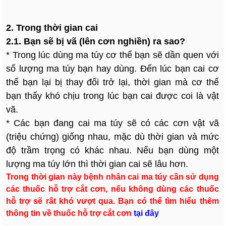
2. Trong thời gian cai
2.1. Bạn sẽ bị vã (lên cơn nghiền) ra sao?
* Trong lúc dùng ma túy cơ thể bạn sẽ dần quen với
số lượng ma túy bạn hay dùng. Đến lúc bạn cai cơ
thể bạn lại bị thay đổi trở lại, thời gian mà cơ thể
bạn thấy khó chịu trong lúc bạn cai được coi là vật
vã.
* Các bạn đang cai ma túy sẽ có các cơn vật vã
(triệu chứng) giống nhau, mặc dù thời gian và mức
độ trầm trọng có khác nhau. Nếu bạn dùng một
lượng ma túy lớn thì thời gian cai sẽ lâu hơn.
Trong thời gian này bệnh nhân cai ma túy cần sử dụng
các thuốc hỗ trợ cắt cơn, nếu không dùng các thuốc
hỗ trợ sẽ rất khó vượt qua. Bạn có thể tìm hiểu thêm
thông tin về thuốc hỗ trợ cắt cơn
tại đây