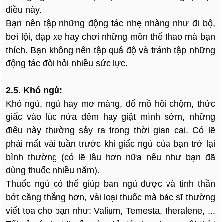
điều này.
Bạn nên tập những động tác nhẹ nhàng như đi bộ,
bơi lội, đạp xe hay chơi những môn thể thao mà bạn
thích. Bạn không nên tập quá độ và tránh tập những
động tác đòi hỏi nhiều sức lực.
2.5. Khó ngủ:
Khó ngủ, ngủ hay mơ màng, đổ mồ hôi chộm, thức
giấc vào lúc nửa đêm hay giật mình sớm, những
điều này thường sảy ra trong thời gian cai. Có lẽ
phải mất vài tuần trước khi giấc ngủ của bạn trở lại
bình thường (có lẽ lâu hơn nữa nếu như bạn đã
dùng thuốc nhiều năm).
Thuốc ngủ có thể giúp bạn ngủ được và tinh thần
bớt căng thẳng hơn, vài loại thuốc mà bác sĩ thường
viết toa cho bạn như: Valium, Temesta, theralene, ...