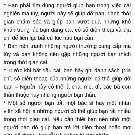
* Bạn phải tìm đúng người giúp bạn trong việc cai
nghiện ma túy, người này sẽ giúp đỡ bạn, dành thời
gian chăm sóc và giúp bạn vượt qua những khó
khăn trong lúc bạn đang cai, có sổ điện thoại và địa
chỉ để liên lạc bất cứ lúc nào bạn cần.
* Bạn nên tránh những người thường cung cấp ma
túy và bạn không nên gặp những người bạn thích
trong thời gian cai.
* Trước khi bắt đầu cai, bạn hãy ghi danh sách (địa
chỉ, số điện thoại) của những người có thể giúp đỡ
bạn – Người này có thể là cha, mẹ, dì, các bà con
thân thuộc hay những người bạn thân.
* Một số người bạn tốt, một bác sĩ hay một nhân
viên xã hội là những người có thể giúp bạn rất nhiều
trong thời gian cai. Nếu cần thiết bạn nên nhờ một
người nào đó giúp bạn trả lời điện thoại hoặc mở