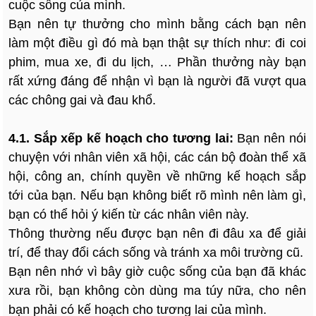
cuộc sống của mình.
Bạn nên tự thưởng cho mình bằng cách bạn nên
làm một điều gì đó mà bạn thật sự thích như: đi coi
phim, mua xe, đi du lịch, … Phần thưởng này bạn
rất xứng đáng để nhận vì bạn là người đã vượt qua
các chông gai và đau khổ.
4.1. Sắp xếp kế hoạch cho tương lai:
Bạn nên nói
chuyện với nhân viên xã hội, các cán bộ đoàn thể xã
hội, công an, chính quyền về những kế hoạch sắp
tới của bạn. Nếu bạn không biết rõ mình nên làm gì,
bạn có thể hỏi ý kiến từ các nhân viên này.
Thông thường nếu được bạn nên đi đâu xa để giải
trí, để thay đổi cách sống và tránh xa môi trường cũ.
Bạn nên nhớ vì bây giờ cuộc sống của bạn đã khác
xưa rồi, bạn không còn dùng ma túy nữa, cho nên
bạn phải có kế hoạch cho tương lai của mình.