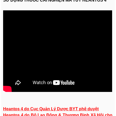
SỬ DỤNG THUỐC CAI NGHIỆN MA TÚY HEANTOS 4
Heantos 4 do Cục Quản Lý Dược BYT phê duyệt
Heantos 4 do Bộ Lao Động & Thương Binh Xã Hội cho