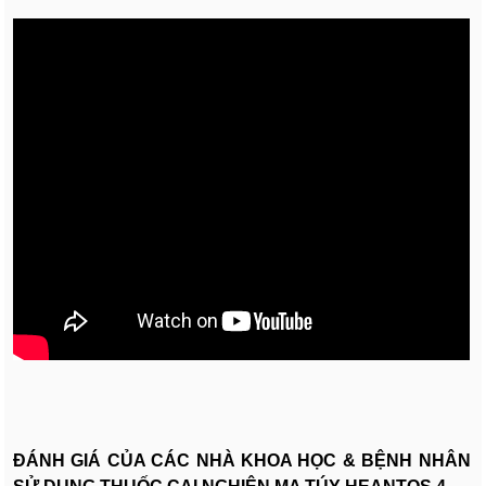
ĐÁNH GIÁ CỦA CÁC NHÀ KHOA HỌC & BỆNH NHÂN