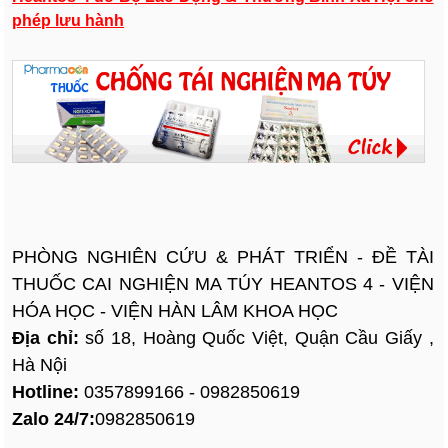
phép lưu hành
PHÒNG NGHIÊN CỨU & PHÁT TRIỂN - ĐỀ TÀI
THUỐC CAI NGHIỆN MA TÚY HEANTOS 4 - VIỆN
HÓA HỌC - VIỆN HÀN LÂM KHOA HỌC
Địa chỉ:
số 18, Hoàng Quốc Việt, Quận Cầu Giấy ,
Hà Nội
Hotline:
0357899166 - 0982850619
Zalo 24/7:
0982850619